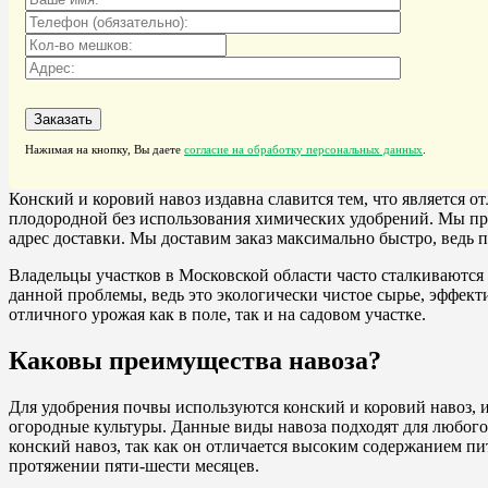
Нажимая на кнопку, Вы даете
согласие на обработку персональных данных
.
Конский и коровий навоз издавна славится тем, что является
плодородной без использования химических удобрений. Мы пре
адрес доставки. Мы доставим заказ максимально быстро, ведь 
Владельцы участков в Московской области часто сталкиваютс
данной проблемы, ведь это экологически чистое сырье, эффек
отличного урожая как в поле, так и на садовом участке.
Каковы преимущества навоза?
Для удобрения почвы используются конский и коровий навоз,
огородные культуры. Данные виды навоза подходят для любого
конский навоз, так как он отличается высоким содержанием пи
протяжении пяти-шести месяцев.