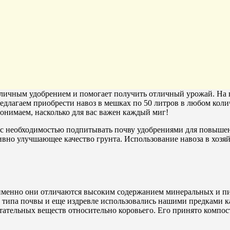
 отличным удобрением и помогает получить отличный урожай. На
длагаем приобрести навоз в мешках по 50 литров в любом колич
понимаем, насколько для вас важен каждый миг!
я с необходимостью подпитывать почву удобрениями для повыше
тивно улучшающее качество грунта. Использование навоза в хоз
 именно они отличаются высоким содержанием минеральных и пи
 типа почвы и еще издревле использовались нашими предками к
тательных веществ относительно коровьего. Его принято компос