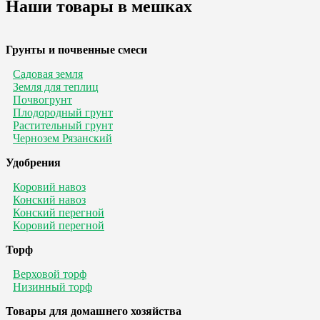
Наши товары в мешках
Грунты и почвенные смеси
Садовая земля
Земля для теплиц
Почвогрунт
Плодородный грунт
Растительный грунт
Чернозем Рязанский
Удобрения
Коровий навоз
Конский навоз
Конский перегной
Коровий перегной
Торф
Верховой торф
Низинный торф
Товары для домашнего хозяйства