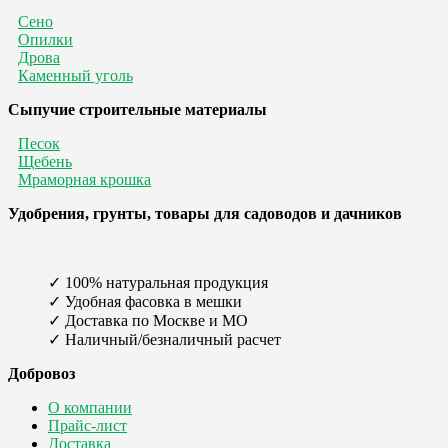
Сено
Опилки
Дрова
Каменный уголь
Сыпучие строительные материалы
Песок
Щебень
Мраморная крошка
Удобрения, грунты, товары для садоводов и дачников
✓ 100% натуральная продукция
✓ Удобная фасовка в мешки
✓ Доставка по Москве и МО
✓ Наличный/безналичный расчет
Добровоз
О компании
Прайс-лист
Доставка