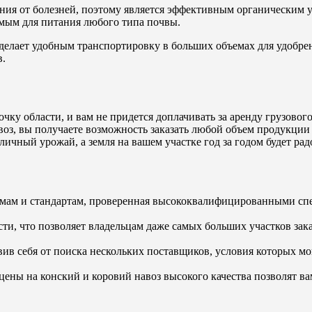
ния от болезней, поэтому является эффективным органическим у
имым для питания любого типа почвы.
делает удобным транспортировку в больших объемах для удобрен
в.
ку области, и вам не придется доплачивать за аренду грузовог
оз, вы получаете возможность заказать любой объем продукции 
тличный урожай, а земля на вашем участке год за годом будет ра
ормам и стандартам, проверенная высококвалифицированными с
сти, что позволяет владельцам даже самых больших участков зак
вив себя от поиска нескольких поставщиков, условия которых мог
цены на конский и коровий навоз высокого качества позволят 